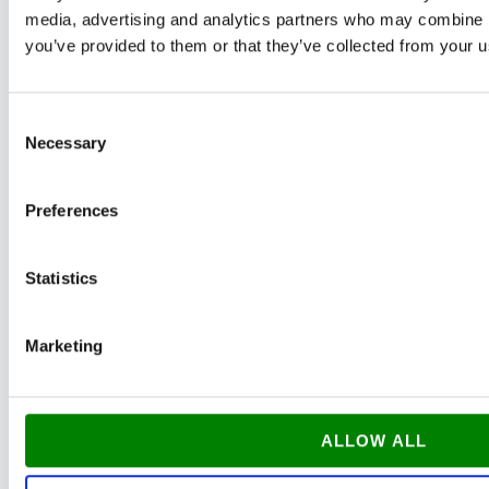
media, advertising and analytics partners who may combine it
2 KOMMENTARER TIL “MALING AF
you’ve provided to them or that they’ve collected from your us
LEJLIGHED VED FRAFLYTNING – FÅ
EN PROFESSIONEL MALER TIL DET”
Consent
Necessary
Selection
Pingback:
Her finder du hjælp i
Preferences
lejeloven ved fraflytning | Fair priser |
Udflytningsgaranti
Statistics
Marketing
Pingback:
Husk dette når du skal lakere
dit gulv i København | Fair priser |
ALLOW ALL
Udflytningsgaranti