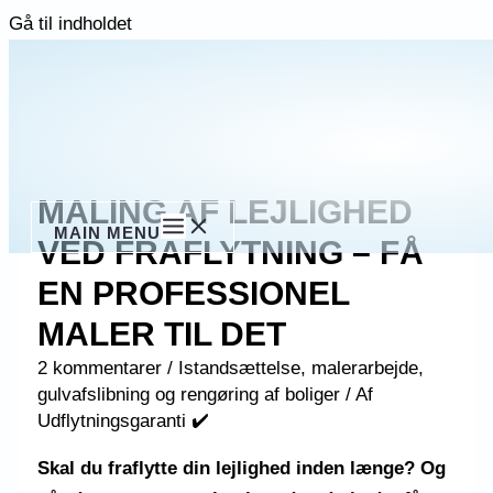
Gå til indholdet
MALING AF LEJLIGHED
MAIN MENU
VED FRAFLYTNING – FÅ
EN PROFESSIONEL
MALER TIL DET
2 kommentarer
/
Istandsættelse, malerarbejde,
gulvafslibning og rengøring af boliger
/ Af
Udflytningsgaranti ✔️
Skal du fraflytte din lejlighed inden længe? Og