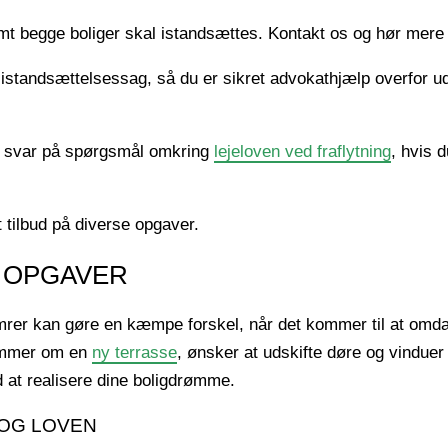
emt begge boliger skal istandsættes. Kontakt os og hør mer
r istandsættelsessag, så du er sikret advokathjælp overfor u
 svar på spørgsmål omkring
lejeloven ved fraflytning
, hvis 
tilbud på diverse opgaver.
F OPGAVER
mrer kan gøre en kæmpe forskel, når det kommer til at omdann
rømmer om en
ny terrasse
, ønsker at udskifte døre og vinduer
ed at realisere dine boligdrømme.
 OG LOVEN