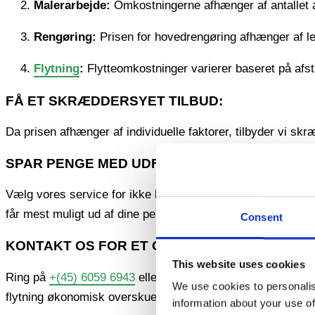
Malerarbejde:
Omkostningerne afhænger af antallet 
Rengøring:
Prisen for hovedrengøring afhænger af le
Flytning
:
Flytteomkostninger varierer baseret på af
FÅ ET SKRÆDDERSYET TILBUD:
Da prisen afhænger af individuelle faktorer, tilbyder vi skr
SPAR PENGE MED UDFLYTNINGSGARANTI:
Vælg vores service for ikke kun at få professionel assistance
får mest muligt ud af dine penge.
Consent
KONTAKT OS FOR ET OVERSLAG:
This website uses cookies
Ring på
+(45) 6059 6943
eller send en e-mail til
kontakt@ud
We use cookies to personalis
flytning økonomisk overskuelig og problemfri.
information about your use of