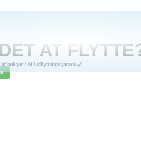
DET AT FLYTTE
af boliger
/ Af
Udflytningsgaranti
IS