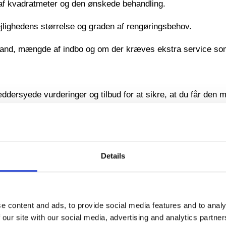
af kvadratmeter og den ønskede behandling.
jlighedens størrelse og graden af rengøringsbehov.
stand, mængde af indbo og om der kræves ekstra service so
æddersyede vurderinger og tilbud for at sikre, at du får den 
 til alle flytteaspekter, men også for at sikre, at du ikke ov
Details
flytningsgaranti.dk
for at modtage et tilbud inden for 24 ti
e content and ads, to provide social media features and to analy
 our site with our social media, advertising and analytics partn