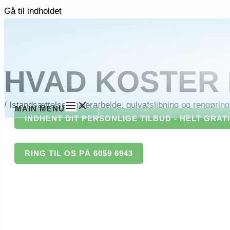
Gå til indholdet
HVAD KOSTER 
/
Istandsættelse, malerarbejde, gulvafslibning og rengøring 
MAIN MENU
INDHENT DIT PERSONLIGE TILBUD - HELT GRAT
RING TIL OS PÅ 6059 6943