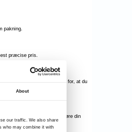
m pakning.
mest præcise pris.
erskrider dit budget. Vi sørger for, at du
About
mer. Lad os hjælpe dig med at gøre din
se our traffic. We also share
ers who may combine it with