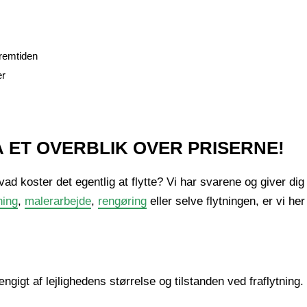
fremtiden
er
Å ET OVERBLIK OVER PRISERNE!
 koster det egentlig at flytte? Vi har svarene og giver dig et
ning
,
malerarbejde
,
rengøring
eller selve flytningen, er vi he
ngigt af lejlighedens størrelse og tilstanden ved fraflytning.