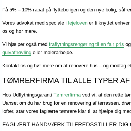
Få 5% – 10% rabat på flytteboligen og den nye bolig, såfr
Vores advokat med speciale i
lejeloven
er tilknyttet enhve
os og hør mere.
Vi hjælper også med
fraflytningsrengøring til en fair pris
og
gulvafhøvling
eller malerarbejde.
Kontakt os og hør mere om at renovere hus – og modtag et 
TØMRERFIRMA TIL ALLE TYPER A
Hos Udflytningsgaranti
Tømrerfirma
ved vi, at den rette tø
Uanset om du har brug for en renovering af terrassen, d
lofter, står vores faglærte tømrere klar til at hjælpe dig m
FAGLÆRT HÅNDVÆRK TILFREDSSTILLER DIG