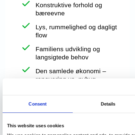
Konstruktive forhold og
bæreevne
Lys, rummelighed og dagligt
flow
Familiens udvikling og
langsigtede behov
Den samlede økonomi –
renovering vs. nybyg
Ifølge
Bolius
kan det i visse tilfælde faktisk være
billigere at rive ned og bygge nyt end at
Consent
Details
totalrenovere – særligt hvis kvadratmeterprisen
for renovering overstiger 13.000 kr.
This website uses cookies