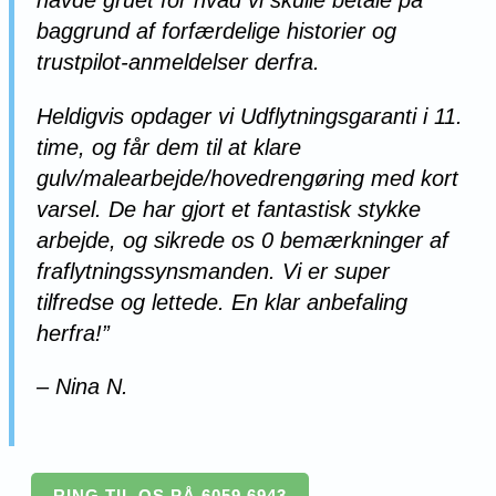
havde gruet for hvad vi skulle betale på
baggrund af forfærdelige historier og
trustpilot-anmeldelser derfra.
Heldigvis opdager vi Udflytningsgaranti i 11.
time, og får dem til at klare
gulv/malearbejde/hovedrengøring med kort
varsel. De har gjort et fantastisk stykke
arbejde, og sikrede os 0 bemærkninger af
fraflytningssynsmanden. Vi er super
tilfredse og lettede. En klar anbefaling
herfra!”
– Nina N.
RING TIL OS PÅ 6059 6943