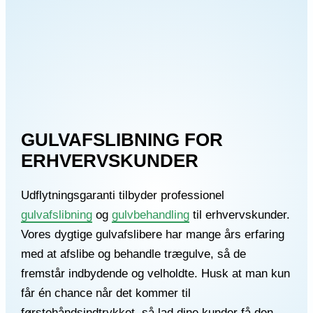
GULVAFSLIBNING FOR
ERHVERVSKUNDER
Udflytningsgaranti tilbyder professionel
gulvafslibning
og
gulvbehandling
til erhvervskunder.
Vores dygtige gulvafslibere har mange års erfaring
med at afslibe og behandle trægulve, så de
fremstår indbydende og velholdte. Husk at man kun
får én chance når det kommer til
førstehåndsindtrykket, så lad dine kunder få den