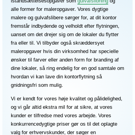
istandsættelsesopgaver som
gulvafslibning
og
alle former for maleropgaver. Vores dygtige
malere og gulvafslibere sørger for, at dit kontor
fremstår indbydende og velholdt efter flytningen,
uanset om det drejer sig om de lokaler du flytter
fra eller til. Vi tilbyder også skræddersyet
maleropgaver hvis din virksomhed har specielle
ønsker til farver eller anden form for branding af
dine lokaler, så ring endelig for en god samtale om
hvordan vi kan lave din kontorflytning så
gnidningsfri som mulig.
Vi er kendt for vores høje kvalitet og pålidelighed,
og vi går altid ekstra mil for at sikre, at vores
kunder er tilfredse med vores arbejde. Vores
konkurrencedygtige priser gør os til det oplagte
valg for erhvervskunder, der søger en