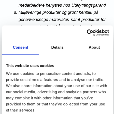
medarbejdere benyttes hos Udflytningsgaranti
Miljøvenlige produkter og grønt henblik på
genanvendelige materialer, samt produkter for
at gøre en forskel i håndværker branchen,
for en renere verden
Depositum tilbage: Vi har styr på de gængse
Consent
Details
About
regler, så du har mulighed for at få dit indskud
tilbage ved fraflytning
5-10% rabat, hvis du skal have lavet både
This website uses cookies
fraflytnings- og indflytningsbolig.
We use cookies to personalise content and ads, to
provide social media features and to analyse our traffic.
INDHENT DIT PERSONLIGE TILBUD - HELT
We also share information about your use of our site with
GRATIS
our social media, advertising and analytics partners who
may combine it with other information that you’ve
provided to them or that they’ve collected from your use
RING TIL OS PÅ 6059 6943
of their services.