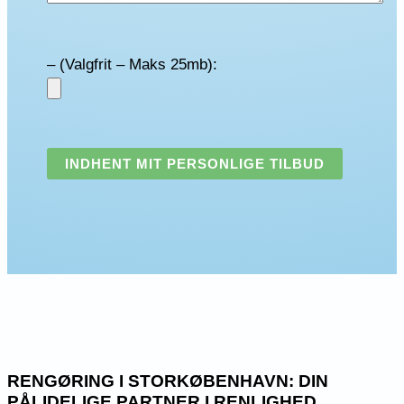
– (Valgfrit – Maks 25mb):
RENGØRING I STORKØBENHAVN: DIN
PÅLIDELIGE PARTNER I RENLIGHED