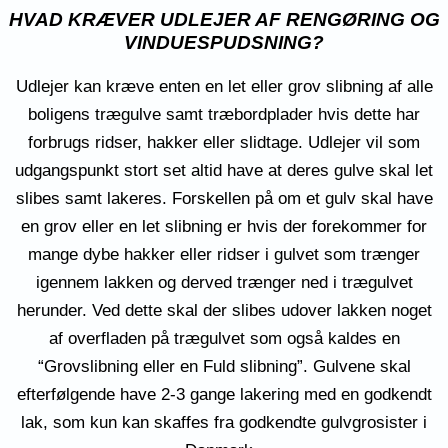
HVAD KRÆVER UDLEJER AF RENGØRING OG
VINDUESPUDSNING?
Udlejer kan kræve enten en let eller grov slibning af alle
boligens trægulve samt træbordplader hvis dette har
forbrugs ridser, hakker eller slidtage. Udlejer vil som
udgangspunkt stort set altid have at deres gulve skal let
slibes samt lakeres. Forskellen på om et gulv skal have
en grov eller en let slibning er hvis der forekommer for
mange dybe hakker eller ridser i gulvet som trænger
igennem lakken og derved trænger ned i trægulvet
herunder. Ved dette skal der slibes udover lakken noget
af overfladen på trægulvet som også kaldes en
“Grovslibning eller en Fuld slibning”. Gulvene skal
efterfølgende have 2-3 gange lakering med en godkendt
lak, som kun kan skaffes fra godkendte gulvgrosister i