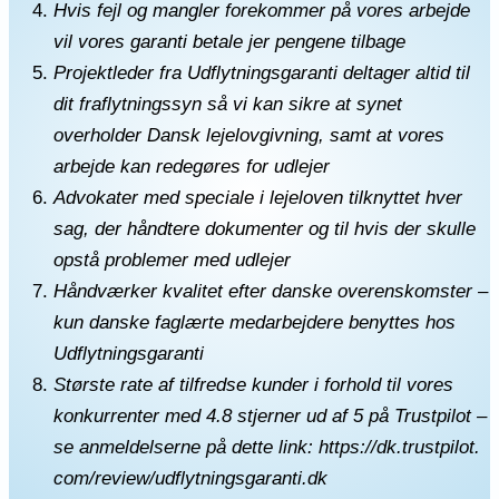
Hvis fejl og mangler forekommer på vores arbejde
vil vores garanti betale jer pengene tilbage
Projektleder fra Udflytningsgaranti deltager altid til
dit fraflytningssyn så vi kan sikre at synet
overholder Dansk lejelovgivning, samt at vores
arbejde kan redegøres for udlejer
Advokater med speciale i
lejeloven
tilknyttet hver
sag, der håndtere dokumenter og til hvis der skulle
opstå problemer med udlejer
Håndværker kvalitet efter danske overenskomster –
kun danske faglærte medarbejdere benyttes hos
Udflytningsgaranti
Største rate af tilfredse kunder i forhold til vores
konkurrenter med 4.8 stjerner ud af 5 på Trustpilot –
se anmeldelserne på dette link:
https://dk.trustpilot.
com/review/udflytningsgaranti.
dk