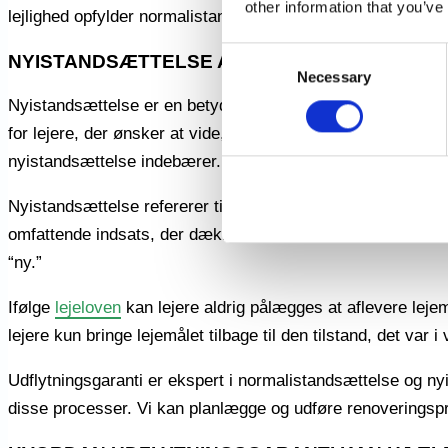
other information that you’ve
lejlighed opfylder normalistandsættelsesstandarderne.
Consent
NYISTANDSÆTTELSE AF LILLE LEJLIGHED:
Necessary
Selection
Nyistandsættelse er en betydelig proces, der involverer en o
for lejere, der ønsker at vide, hvad de kan forvente ved fraf
nyistandsættelse indebærer.
Nyistandsættelse refererer til en renoveringsproces, hvor lej
omfattende indsats, der dækker alt fra strukturelle forbedr
“ny.”
Ifølge
lejeloven
kan lejere aldrig pålægges at aflevere leje
lejere kun bringe lejemålet tilbage til den tilstand, det var i
Udflytningsgaranti er ekspert i normalistandsættelse og ny
disse processer. Vi kan planlægge og udføre renoveringsproj