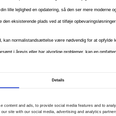
din lille lejlighed en opdatering, så den ser mere moderne 
den eksisterende plads ved at tilføje opbevaringsløsninger
hed, kan normalistandsættelse være nødvendig for at opfylde l
 forsømt i årevis eller har alvorlige problemer, kan en omfa
g hvordan Udflytningsgaranti kan hjælpe.
ED:
Details
age til den stand, den var i ved indflytning, med undtagelse a
tioner. Hvis du lejer din lille lejlighed, kan normalistandsæ
e content and ads, to provide social media features and to analy
 our site with our social media, advertising and analytics partn
ttelse til perfektion. Vores erfarne team kan udføre alle de