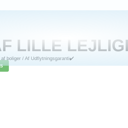
F LILLE LEJLI
af boliger
/ Af
Udflytningsgaranti✔️
IS