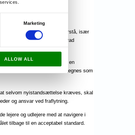
 services.
Marketing
 Dette koncept er vigtigt at forstå, især
at få en dybere forståelse af, hvad
ALLOW ALL
 er nyt. Dette indebærer normalt en
ålet til en tilstand, der kan betegnes som
r, at selvom nyistandsættelse kræves, skal
gheder og ansvar ved fraflytning.
e lejere og udlejere med at navigere i
let tilbage til en acceptabel standard.