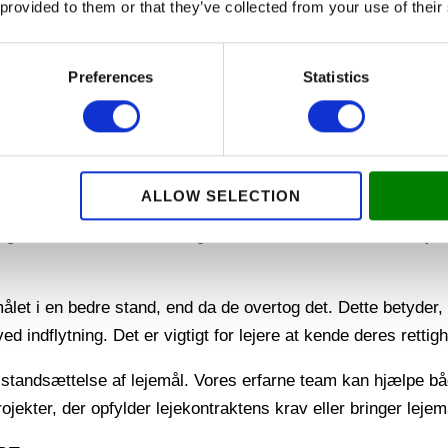
 provided to them or that they’ve collected from your use of their
Preferences
Statistics
mfattende renovering af en lejlighed eller et erhvervslokale.
lytning eller ved indflytning i et nyt lejemål. Læs videre for 
ALLOW SELECTION
emålet bringes tilbage til en tilstand, der svarer til, at det
inger til kosmetiske ændringer. Formålet er at forvandle lejem
målet i en bedre stand, end da de overtog det. Dette betyde
 ved indflytning. Det er vigtigt for lejere at kende deres retti
istandsættelse af lejemål. Vores erfarne team kan hjælpe båd
ekter, der opfylder lejekontraktens krav eller bringer lejemå