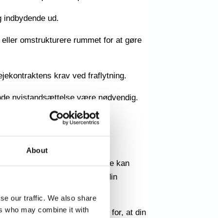
og indbydende ud.
 eller omstrukturere rummet for at gøre
ejekontraktens krav ved fraflytning.
ttende nyistandsættelse være nødvendig.
About
f almindeligt slid og ælde. Dette kan
ttelse være påkrævet for at få din
se our traffic. We also share
ers who may combine it with
 nødvendige opgaver og sørge for, at din