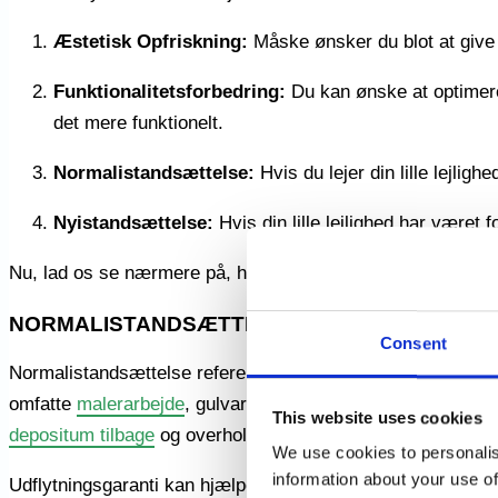
Æstetisk Opfriskning:
Måske ønsker du blot at give 
Funktionalitetsforbedring:
Du kan ønske at optimere 
det mere funktionelt.
Normalistandsættelse:
Hvis du lejer din lille lejlig
Nyistandsættelse:
Hvis din lille lejlighed har været
Nu, lad os se nærmere på, hvad disse begreber betyder, o
NORMALISTANDSÆTTELSE AF LILLE LEJLIGH
Consent
Normalistandsættelse refererer til at bringe lejligheden tilb
omfatte
malerarbejde
, gulvarbejde, rengøring og små repara
This website uses cookies
depositum tilbage
og overholde lejekontrakten.
We use cookies to personalis
information about your use of
Udflytningsgaranti kan hjælpe med at udføre normalistandsæ