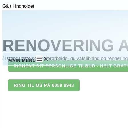
Gå til indholdet
RENOVERING A
/
Istandsættelse, malerarbejde, gulvafslibning og rengøring 
MAIN MENU
INDHENT DIT PERSONLIGE TILBUD - HELT GRAT
RING TIL OS PÅ 6059 6943