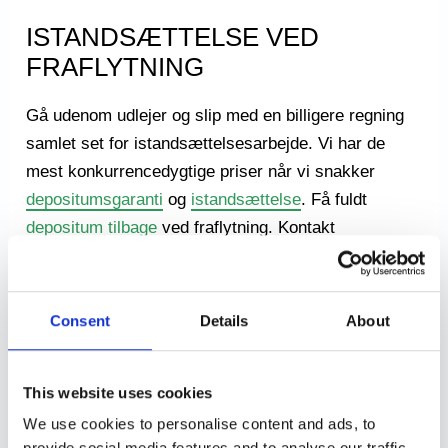
ISTANDSÆTTELSE VED
FRAFLYTNING
Gå udenom udlejer og slip med en billigere regning
samlet set for istandsættelsesarbejde. Vi har de
mest konkurrencedygtige priser når vi snakker
depositumsgaranti
og
istandsættelse
. Få fuldt
depositum tilbage
ved fraflytning. Kontakt
Udflytningsgaranti og hør mere om den fantastiske
ordning, som vi tilbyder.
Consent
Details
About
Få 5% – 10% rabat på flytteboligen og den nye bolig,
såfremt begge boliger skal istandsættes. Kontakt os
This website uses cookies
og hør mere om
istandsættelse ved fraflytning
.
We use cookies to personalise content and ads, to
provide social media features and to analyse our traffic.