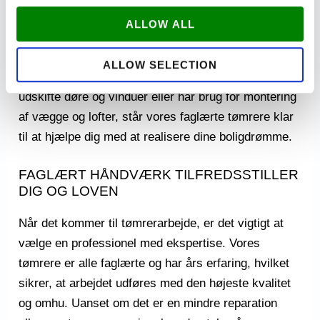
rette tømrer kan gøre en kæmpe forskel, når det
ALLOW ALL
kommer til at omdanne dit hjem til det perfekte sted
for dig. Uanset om du har brug for en renovering af
ALLOW SELECTION
terrassen, drømmer om en ny terrasse, ønsker at
udskifte døre og vinduer eller har brug for montering
af vægge og lofter, står vores faglærte tømrere klar
til at hjælpe dig med at realisere dine boligdrømme.
FAGLÆRT HÅNDVÆRK TILFREDSSTILLER
DIG OG LOVEN
Når det kommer til tømrerarbejde, er det vigtigt at
vælge en professionel med ekspertise. Vores
tømrere er alle faglærte og har års erfaring, hvilket
sikrer, at arbejdet udføres med den højeste kvalitet
og omhu. Uanset om det er en mindre reparation