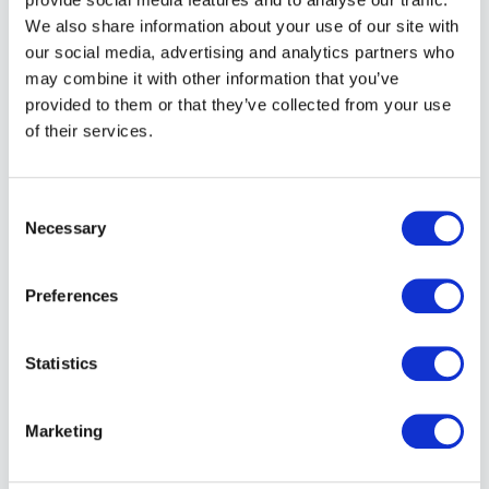
Vores advokat med speciale i
lejeloven
er tilknyttet
We also share information about your use of our site with
enhver istandsættelsessag, så du er sikret
our social media, advertising and analytics partners who
advokathjælp overfor udlejer igennem
may combine it with other information that you’ve
Udflytningsgaranti. Kontakt os og hør mere.
provided to them or that they’ve collected from your use
of their services.
Vi hjælper også med
fraflytningsrengøring til en fair
pris
og svar på spørgsmål omkring
lejeloven ved
Consent
fraflytning
, hvis du vælger os til istandsættelse,
Necessary
Selection
gulvafhøvling
eller
malerarbejde
.
Preferences
Kontakt os og hør mere om at renovere hus – og
modtag et tilbud på diverse opgaver.
Statistics
TØMRERFIRMA TIL ALLE
TYPER AF OPGAVER
Marketing
Hos Udflytningsgaranti
Tømrerfirma
ved vi, at den