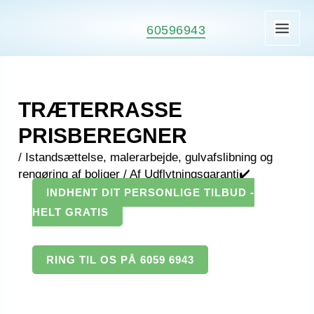
Gå
til
60596943
MAI
indholdet
ME
TRÆTERRASSE
PRISBEREGNER
/
Istandsættelse, malerarbejde, gulvafslibning og
rengøring af boliger
/ Af
Udflytningsgaranti✔️
INDHENT DIT PERSONLIGE TILBUD -
HELT GRATIS
RING TIL OS PÅ 6059 6943