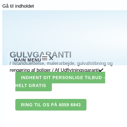
Gå til indholdet
GULVGARANTI
MAIN MENU
/
Istandsættelse, malerarbejde, gulvafslibning og
rengøring af boliger
/ Af
Udflytningsgaranti✔️
INDHENT DIT PERSONLIGE TILBUD -
HELT GRATIS
RING TIL OS PÅ 6059 6943