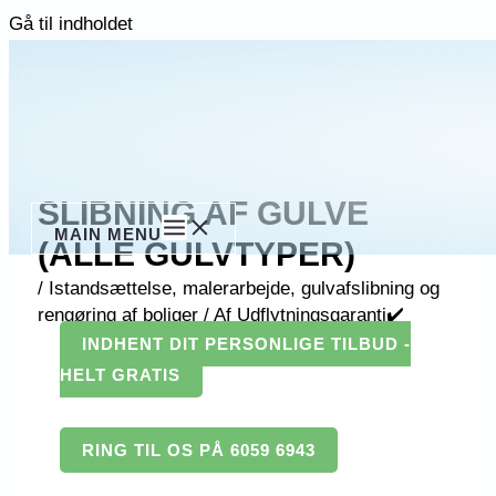
Gå til indholdet
SLIBNING AF GULVE
MAIN MENU
(ALLE GULVTYPER)
/
Istandsættelse, malerarbejde, gulvafslibning og
rengøring af boliger
/ Af
Udflytningsgaranti✔️
INDHENT DIT PERSONLIGE TILBUD -
HELT GRATIS
RING TIL OS PÅ 6059 6943