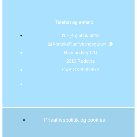
Telefon og e-mail:
☎️ +(45) 6059 6943
📧 kontakt@udflytningsgaranti.dk
Hadsundvej 12D
2610 Rødovre
CVR DK45000672
Privatlivspolitik og cookies