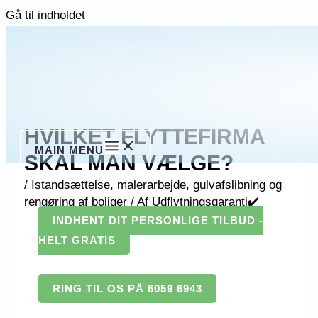
Gå til indholdet
HVILKET FLYTTEFIRMA
MAIN MENU
SKAL MAN VÆLGE?
/
Istandsættelse, malerarbejde, gulvafslibning og
rengøring af boliger
/ Af
Udflytningsgaranti✔️
INDHENT DIT PERSONLIGE TILBUD -
HELT GRATIS
RING TIL OS PÅ 6059 6943