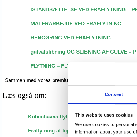
ISTANDSÆTTELSE VED FRAFLYTNING – P
MALERARBEJDE VED FRAFLYTNING
RENGØRING VED FRAFLYTNING
gulvafslibning OG SLIBNING AF GULVE – 
FLYTNING – FLYTTEFIRMA – PRISER INKL
Sammen med vores premium
istandsættelse
-service-udf
Læs også om:
Consent
This website uses cookies
Københavns flyttefolk der flytter i hele Dan
We use cookies to personalis
Fraflytning af lejemål – nyistandsættelse og i
information about your use of