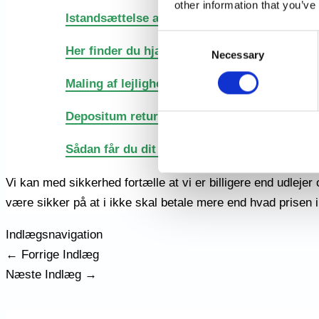
other information that you’ve
Istandsættelse af lejlighed efter dødsfald
Consent
Her finder du hjælp i lejeloven ved fraflytnin
Necessary
Selection
Maling af lejlighed ved fraflytning – Få en pr
Depositum retur ved fraflytning – 3 gode tip
Sådan får du dit depositum retur
Vi kan med sikkerhed fortælle at vi er billigere end udlejer
være sikker på at i ikke skal betale mere end hvad prisen i 
Indlægsnavigation
←
Forrige Indlæg
Næste Indlæg
→