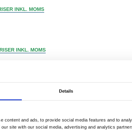
RISER INKL. MOMS
PRISER INKL. MOMS
. MOMS
lytning, kan du
Details
mark
e content and ads, to provide social media features and to analy
standsættelse ved fraflytning til en fair pris
 our site with our social media, advertising and analytics partn