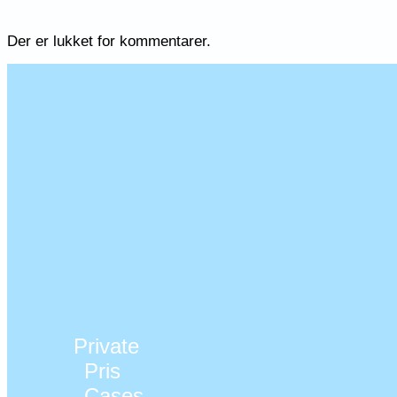
Der er lukket for kommentarer.
Private
Pris
Cases