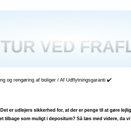
TUR VED FRAFL
ng og rengøring af boliger
/ Af
Udflytningsgaranti ✔️
Det er udlejers sikkerhed for, at der er penge til at gøre lej
t tilbage som muligt i depositum? Så læs med videre, da vi g