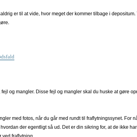
det aldrig er til at vide, hvor meget der kommer tilbage i depositu
gøre.
ødsfald
 fejl og mangler. Disse fejl og mangler skal du huske at gøre o
gler med fotos, når du går med rundt til fraflytningssynet. For nå
hvordan der egentligt så ud. Det er din sikring for, at de ikke h
 ved fraflytning.