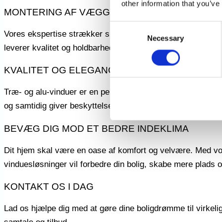
other information that you’ve
MONTERING AF VÆGGE OG LOFTER
Consent
Vores ekspertise strækker sig ud over terrasser og vinduer.
Necessary
Selection
leverer kvalitet og holdbarhed i hvert projekt.
KVALITET OG ELEGANCE MED TRÆ- OG ALU-
Træ- og alu-vinduer er en perfekt kombination af skønhed og 
og samtidig giver beskyttelse mod elementerne.
BEVÆG DIG MOD ET BEDRE INDEKLIMA
Dit hjem skal være en oase af komfort og velvære. Med vo
vinduesløsninger vil forbedre din bolig, skabe mere plads 
KONTAKT OS I DAG
Lad os hjælpe dig med at gøre dine boligdrømme til virkeligh