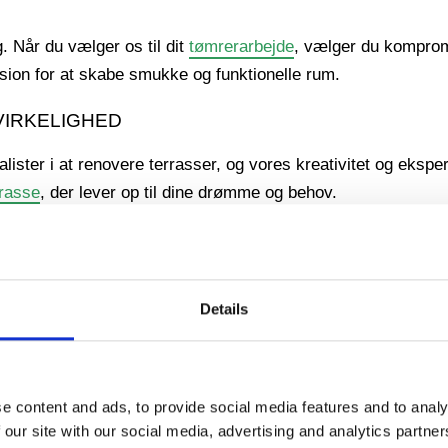
. Når du vælger os til dit
tømrerarbejde
, vælger du komprom
sion for at skabe smukke og funktionelle rum.
VIRKELIGHED
ster i at renovere terrasser, og vores kreativitet og ekspert
rrasse
, der lever op til dine drømme og behov.
bunden. Vores tømrere kan designe og bygge en ny terrasse, 
rt underholdningsområde, har vi ekspertisen til at gøre det t
Details
nel
udskiftning af døre og vinduer
, og vores samarbejde me
e content and ads, to provide social media features and to analy
 at du får de bedste løsninger til din komfort og sikkerhed.
 our site with our social media, advertising and analytics partn