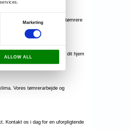
 services.
ver din bolig et nyt liv. Vores tømrere
Marketing
duer, der tilfører elegance til dit hjem
ALLOW ALL
klima. Vores tømrerarbejde og
kt. Kontakt os i dag for en uforpligtende