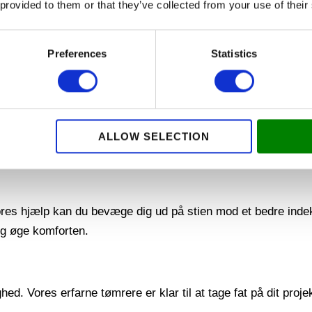
 provided to them or that they’ve collected from your use of their
 Vi tilbyder også præcis montering af vægge og lofter, der gi
Preferences
Statistics
VINDUER
holdbarhed. Vi forstår betydningen af at vælge de rigtige vin
ALLOW SELECTION
res hjælp kan du bevæge dig ud på stien mod et bedre inde
og øge komforten.
ed. Vores erfarne tømrere er klar til at tage fat på dit proje