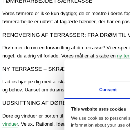
TØMRERARBEJDE I SÆRKLASSE
Vores tømrere er ikke kun dygtige; de er mestre i deres fag
tømrerarbejde er udført af faglærte hænder, der har en pas
RENOVERING AF TERRASSER: FRA DRØM TIL 
Drømmer du om en forvandling af din terrasse? Vi er speciali
noget, du aldrig vil forlade. Vores mål er at skabe en
ny te
NY TERRASSE – SKRÆDDERSYET TIL DIG
Lad os hjælpe dig med at skabe den perfekte terrasse fra 
og behov. Uanset om du ønsker en hyggelig krog eller et sto
Consent
UDSKIFTNING AF DØRE OG VINDUER
This website uses cookies
Døre og vinduer er porten til dit hjem. Vi tilbyder professio
We use cookies to personalis
vinduer
, Velux, Rationel, Idealcombi og mange andre sikrer,
information about your use of