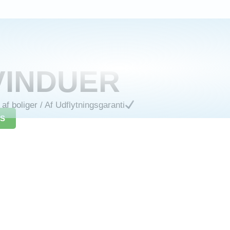
VINDUER
af boliger
/ Af
Udflytningsgaranti
IS