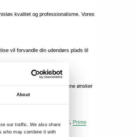
isløs kvalitet og professionalisme. Vores
ise vil forvandle din udendørs plads til
der er helt skræddersyet til dine ønsker
il virkelighed.
About
d førende mærker som VELFAC,
Primo
se our traffic. We also share
ers who may combine it with