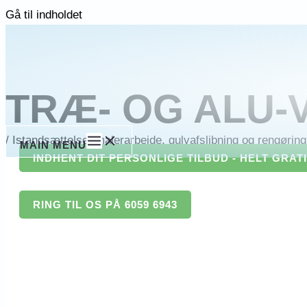
Gå til indholdet
TRÆ- OG ALU-
/
Istandsættelse, malerarbejde, gulvafslibning og rengøring 
MAIN MENU
INDHENT DIT PERSONLIGE TILBUD - HELT GRAT
RING TIL OS PÅ 6059 6943