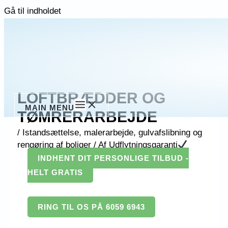
Gå til indholdet
LOFTBRÆDDER OG
MAIN MENU
TØMRERARBEJDE
/
Istandsættelse, malerarbejde, gulvafslibning og
rengøring af boliger
/ Af
Udflytningsgaranti
INDHENT DIT PERSONLIGE TILBUD -
HELT GRATIS
RING TIL OS PÅ 6059 6943