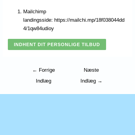
Mailchimp
landingsside:
https://mailchi.mp/18f038044dd
4/1qw84udioy
INDHENT DIT PERSONLIGE TILBUD
Indlægsnavigation
←
Forrige
Næste
Indlæg
Indlæg
→