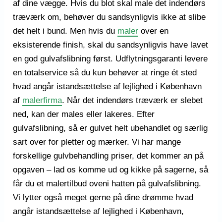
af dine vægge. Hvis du blot skal male det indendørs
træværk om, behøver du sandsynligvis ikke at slibe
det helt i bund. Men hvis du
maler
over en
eksisterende finish, skal du sandsynligvis have lavet
en god gulvafslibning først. Udflytningsgaranti levere
en totalservice så du kun behøver at ringe ét sted
hvad angår istandsættelse af lejlighed i København
af
malerfirma
. Når det indendørs træværk er slebet
ned, kan der males eller lakeres. Efter
gulvafslibning, så er gulvet helt ubehandlet og særlig
sart over for pletter og mærker. Vi har mange
forskellige gulvbehandling priser, det kommer an på
opgaven – lad os komme ud og kikke på sagerne, så
får du et malertilbud oveni hatten på gulvafslibning.
Vi lytter også meget gerne på dine drømme hvad
angår istandsættelse af lejlighed i København,