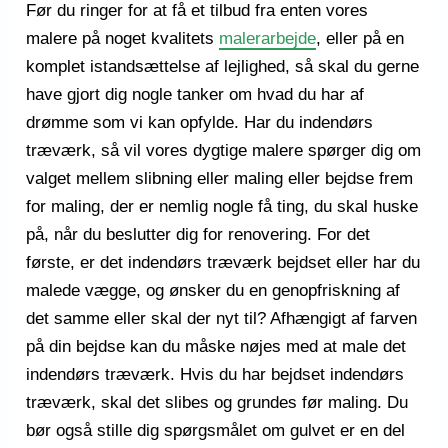
Før du ringer for at få et tilbud fra enten vores
malere på noget kvalitets
malerarbejde
, eller på en
komplet istandsættelse af lejlighed, så skal du gerne
have gjort dig nogle tanker om hvad du har af
drømme som vi kan opfylde. Har du indendørs
træværk, så vil vores dygtige malere spørger dig om
valget mellem slibning eller maling eller bejdse frem
for maling, der er nemlig nogle få ting, du skal huske
på, når du beslutter dig for renovering. For det
første, er det indendørs træværk bejdset eller har du
malede vægge, og ønsker du en genopfriskning af
det samme eller skal der nyt til? Afhængigt af farven
på din bejdse kan du måske nøjes med at male det
indendørs træværk. Hvis du har bejdset indendørs
træværk, skal det slibes og grundes før maling. Du
bør også stille dig spørgsmålet om gulvet er en del