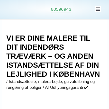
Gå
60596943
til
MAI
indholdet
ME
VI ER DINE MALERE TIL
DIT INDENDØRS
TRÆVÆRK – OG ANDEN
ISTANDSÆTTELSE AF DIN
LEJLIGHED I KØBENHAVN
/
Istandsættelse, malerarbejde, gulvafslibning og
rengøring af boliger
/ Af
Udflytningsgaranti ✔️