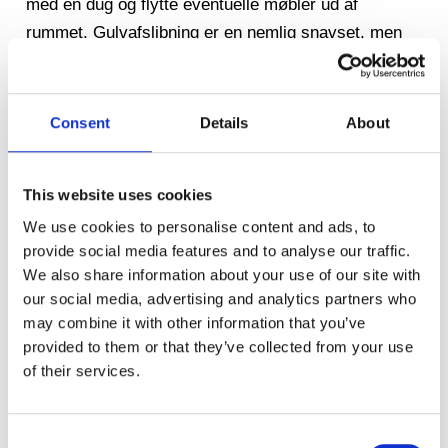
med en dug og flytte eventuelle møbler ud af
rummet. Gulvafslibning er en nemlig snavset, men
yderst vigtig proces når det kommer til
istandsættelse af lejlighed i København.
Udflytningsgaranti gør os meget i at få fjernet møbler
Consent
Details
About
hvor støv kan sætte sig i og ellers holde god
udluftning, mens arbejdet står på. At få lavet en
This website uses cookies
gulvafslibning af indendørs træværk, vil lysne
We use cookies to personalise content and ads, to
enormt i dit hjem. Du går hver dag på det og tænker
provide social media features and to analyse our traffic.
det er lyst og lækkert, men efter en gulvafslibning så
We also share information about your use of our site with
vil du tænke ”nøj det var slet ikke så hvidt og lyst
our social media, advertising and analytics partners who
som jeg gik og regnede med”. Du vil blive glædeligt
may combine it with other information that you’ve
overrasket hvis du ringer i dag og beder om et
provided to them or that they’ve collected from your use
uforpligtigende tilbud på gulvafslibning, samt at
of their services.
vores malere kommer forbi og kikker på andet
indendørs træværk som du måtte have.
Consent