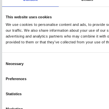
København hvoraf følgende punkt bliver lavet:
Afrensning samt afvaskning af tørretumbler.
This website uses cookies
Maling af flyttelejlighed med gode priser i
We use cookies to personalise content and ads, to provide s
København hvoraf følgende punkt bliver lavet:
our traffic. We also share information about your use of our s
Afrensning samt afvaskning af vaskemaskine.
advertising and analytics partners who may combine it with o
provided to them or that they’ve collected from your use of th
Maling af flyttelejlighed med gode priser i
København hvoraf følgende punkt bliver lavet:
Afrensning samt afvaskning af alle filtre til
Consent
Necessary
opvaskemaskine samt dæksel og dækselgevind
Selection
til saltpåfyldning.
Preferences
Maling af flyttelejlighed med gode priser i
København hvoraf følgende punkt bliver lavet:
Statistics
Afvaskning samt aftørring af front dæksler til
opvaskemaskine og tørretubmler (der kan
Marketing