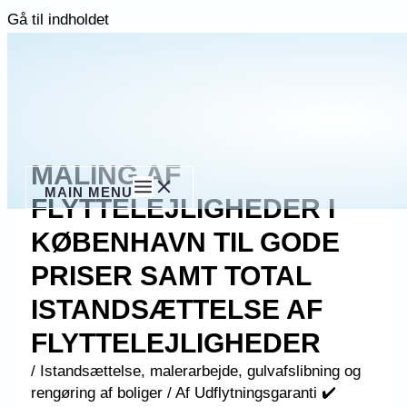
Gå til indholdet
MALING AF
MAIN MENU
FLYTTELEJLIGHEDER I
KØBENHAVN TIL GODE
PRISER SAMT TOTAL
ISTANDSÆTTELSE AF
FLYTTELEJLIGHEDER
/
Istandsættelse, malerarbejde, gulvafslibning og
rengøring af boliger
/ Af
Udflytningsgaranti ✔️