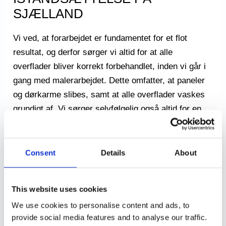
SJÆLLAND
Vi ved, at forarbejdet er fundamentet for et flot
resultat, og derfor sørger vi altid for at alle
overflader bliver korrekt forbehandlet, inden vi går i
gang med malerarbejdet. Dette omfatter, at paneler
og dørkarme slibes, samt at alle overflader vaskes
grundigt af. Vi sørger selvfølgelig også altid for en
let spartel i nødvendige områder, såsom tidligere
skruehuller, ridser og skrammer.
Consent
Details
About
FÅ ET FLOT RESULTAT MED
UDFLYTNINGSGARANTI – KVALITET
OG
MILJØBEVIDSTHED I HØJSÆDET
This website uses cookies
We use cookies to personalise content and ads, to
Vores fokus på kvalitet betyder også, at vi altid
provide social media features and to analyse our traffic.
bruger godkendte produkter og materialer, såsom