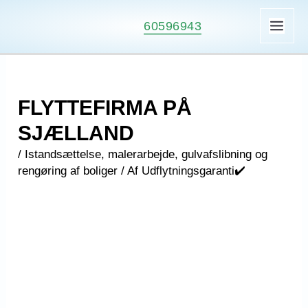
Gå
60596943
til
MAI
indholdet
ME
FLYTTEFIRMA PÅ
SJÆLLAND
/
Istandsættelse, malerarbejde, gulvafslibning og
rengøring af boliger
/ Af
Udflytningsgaranti✔️