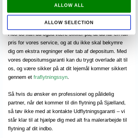
ALLOW ALL
samarbejde med LLO så vi er nogle af Danmarks
bedste til at hjælpe netop dig.
ALLOW SELECTION
Hos os kan du også være sikker på, at du får en fair
pris for vores service, og at du ikke skal bekymre
dig om ekstra regninger eller tab af depositum. Med
vores depositumsgaranti kan du trygt overlade alt til
os, og være sikker på at dit lejemål kommer sikkert
gennem et
fraflytningssyn
.
Så hvis du ønsker en professionel og pålidelig
partner, når det kommer til din flytning på Sjælland,
så tøv ikke med at kontakte Udflytningsgaranti – vi
står klar til at hjælpe dig med alt fra malerarbejde til
flytning af dit indbo.