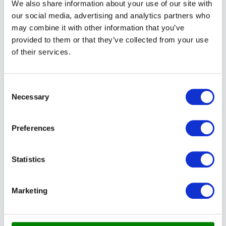
We also share information about your use of our site with
miljømærket kvalitetsmaling fra Beckers, så du kan
our social media, advertising and analytics partners who
være sikker på, at dit nye hjem har det absolut
may combine it with other information that you’ve
provided to them or that they’ve collected from your use
bedste indeklima.
of their services.
Vi har både svende og lærlinge i vores team, men
der er altid en svend til stede, når vi arbejder på en
Consent
opgave. Det sikrer, at arbejdet altid er af højeste
Necessary
Selection
kvalitet, og at vi lever op til vores kunders
forventninger.
Preferences
FLYTNING PÅ SJÆLLAND? LAD
Statistics
UDFLYTNINGSGARANTI TAGE HÅND OM
ALT
Marketing
Vores erfaring og kompetencer sikrer os at vi kan
håndtere ethvert projekt, vi får i hænderne. Vi
garanterer dig et flot resultat. Og vi har et tæt