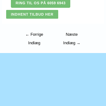
RING TIL OS PÅ 6059 6943
INDHENT TILBUD HER
Indlægsnavigation
←
Forrige
Næste
Indlæg
Indlæg
→