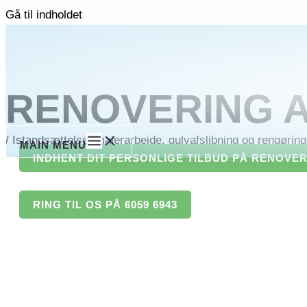
Gå til indholdet
RENOVERING 
/
Istandsættelse, malerarbejde, gulvafslibning og rengøring 
MAIN MENU
INDHENT DIT PERSONLIGE TILBUD PÅ RENOVERI
RING TIL OS PÅ 6059 6943