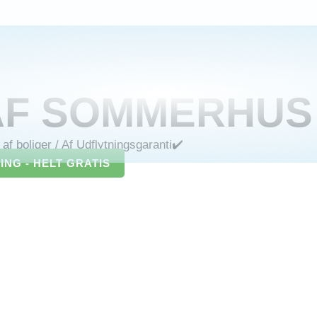
AF SOMMERHUS
af boliger
/ Af
Udflytningsgaranti✔️
NG - HELT GRATIS