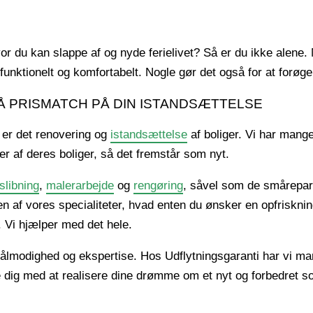
or du kan slappe af og nyde ferielivet? Så er du ikke alen
nktionelt og komfortabelt. Nogle gør det også for at forøge
FÅ PRISMATCH PÅ DIN ISTANDSÆTTELSE
å er det renovering og
istandsættelse
af boliger. Vi har mang
r af deres boliger, så det fremstår som nyt.
slibning
,
malerarbejde
og
rengøring
, såvel som de småreparat
n af vores specialiteter, hvad enten du ønsker en opfriskn
e. Vi hjælper med det hele.
lmodighed og ekspertise. Hos Udflytningsgaranti har vi ma
pe dig med at realisere dine drømme om et nyt og forbedret