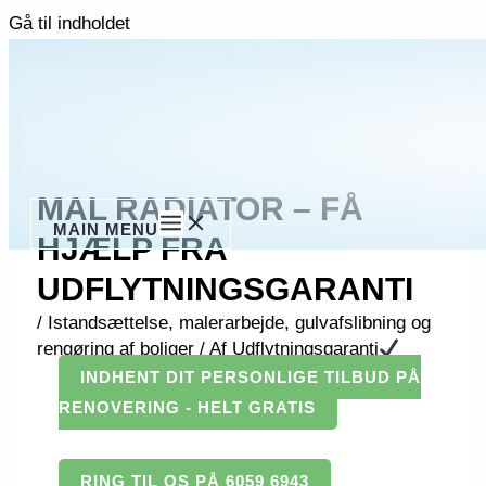
Gå til indholdet
MAL RADIATOR – FÅ
MAIN MENU
HJÆLP FRA
UDFLYTNINGSGARANTI
/
Istandsættelse, malerarbejde, gulvafslibning og
rengøring af boliger
/ Af
Udflytningsgaranti
INDHENT DIT PERSONLIGE TILBUD PÅ
RENOVERING - HELT GRATIS
RING TIL OS PÅ 6059 6943