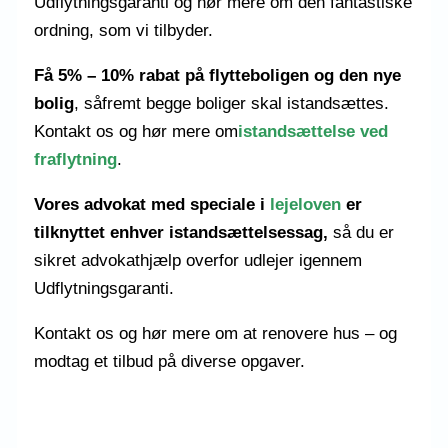
Udflytningsgaranti og hør mere om den fantastiske
ordning, som vi tilbyder.
Få 5% – 10% rabat på flytteboligen og den nye
bolig
, såfremt begge boliger skal istandsættes.
Kontakt os og hør mere om
istandsættelse ved
fraflytning
.
Vores advokat
med speciale i
lejeloven
er
tilknyttet enhver istandsættelsessag,
så du er
sikret advokathjælp
overfor udlejer
igennem
Udflytningsgaranti.
Kontakt os og hør mere om at renovere hus – og
modtag et tilbud på diverse opgaver.