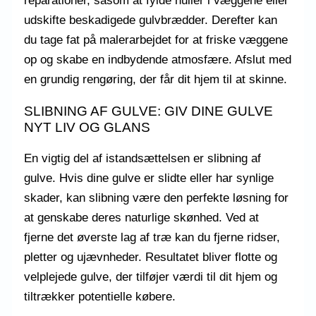
reparationer, såsom at fylde huller i væggene eller
udskifte beskadigede gulvbrædder. Derefter kan
du tage fat på malerarbejdet for at friske væggene
op og skabe en indbydende atmosfære. Afslut med
en grundig rengøring, der får dit hjem til at skinne.
SLIBNING AF GULVE: GIV DINE GULVE
NYT LIV OG GLANS
En vigtig del af istandsættelsen er slibning af
gulve. Hvis dine gulve er slidte eller har synlige
skader, kan slibning være den perfekte løsning for
at genskabe deres naturlige skønhed. Ved at
fjerne det øverste lag af træ kan du fjerne ridser,
pletter og ujævnheder. Resultatet bliver flotte og
velplejede gulve, der tilføjer værdi til dit hjem og
tiltrækker potentielle købere.