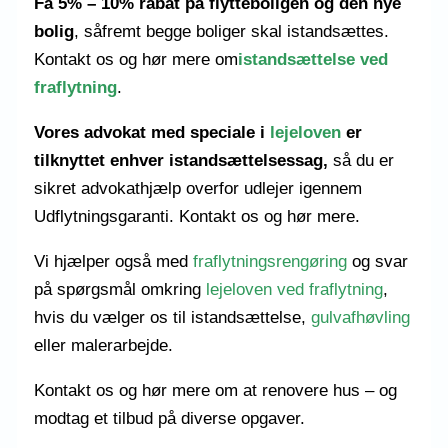
Få 5% – 10% rabat på flytteboligen og den nye
bolig
, såfremt begge boliger skal istandsættes.
Kontakt os og hør mere om
istandsættelse ved
fraflytning
.
Vores advokat
med speciale i
lejeloven
er
tilknyttet enhver istandsættelsessag,
så du er
sikret advokathjælp
overfor udlejer
igennem
Udflytningsgaranti. Kontakt os og hør mere.
Vi hjælper også med
fraflytningsrengøring
og svar
på spørgsmål omkring
lejeloven ved fraflytning
,
hvis du vælger os til istandsættelse,
gulvafhøvling
eller malerarbejde.
Kontakt os og hør mere om at renovere hus – og
modtag et tilbud på diverse opgaver.