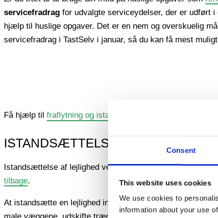
servicefradrag
for udvalgte serviceydelser, der er udført i 
hjælp til huslige opgaver. Det er en nem og overskuelig måde 
servicefradrag i TastSelv i januar, så du kan få mest muli
Få hjælp til
fraflytning og istandsættelse
med Udflytningsga
ISTANDSÆTTELSE VED FRAFLYTN
Consent
Istandsættelse af lejlighed ved fraflytning kan være en st
tilbage
.
This website uses cookies
We use cookies to personalis
At istandsætte en lejlighed indebærer ofte at gøre den ren, 
information about your use of
male væggene, udskifte trægulve eller reparere små hulle