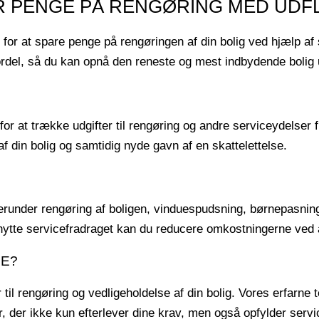
AR PENGE PÅ RENGØRING MED UDF
 for at spare penge på rengøringen af din bolig ved hjælp af
e fordel, så du kan opnå den reneste og mest indbydende bol
for at trække udgifter til rengøring og andre serviceydelser f
 af din bolig og samtidig nyde gavn af en skattelettelse.
herunder rengøring af boligen, vinduespudsning, børnepasni
enytte servicefradraget kan du reducere omkostningerne ved a
PE?
 til rengøring og vedligeholdelse af din bolig. Vores erfarne 
, der ikke kun efterlever dine krav, men også opfylder servic