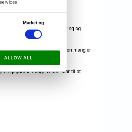
 services.
Marketing
med al arbejdet. Med vores erfaring og
den inden du flytter ud.
ilbage, hvis der skulle være nogen mangler
ALLOW ALL
em.
ningsgaranti i dag. Vi står klar til at