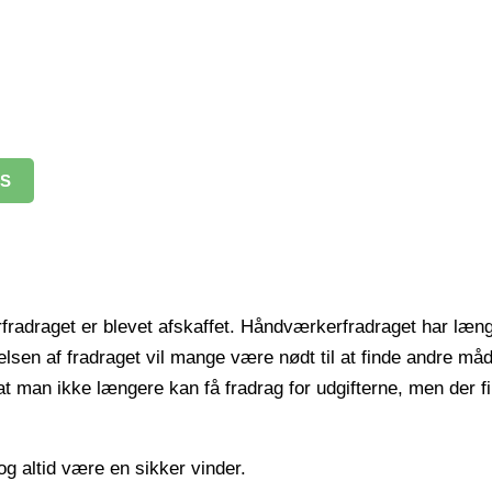
IS
radraget er blevet afskaffet. Håndværkerfradraget har længe
sen af fradraget vil mange være nødt til at finde andre måde
t man ikke længere kan få fradrag for udgifterne, men der 
og altid være en sikker vinder.