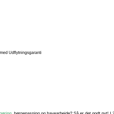
med Udflytningsgaranti
gøring
, børnepasning og havearbejde? Så er det godt nyt! I