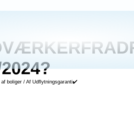
DVÆRKERFRAD
/2024?
af boliger
/ Af
Udflytningsgaranti✔️