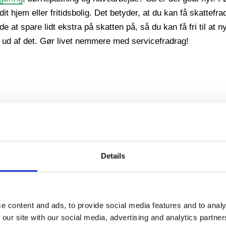
dit hjem eller fritidsbolig. Det betyder, at du kan få skattefr
at spare lidt ekstra på skatten på, så du kan få fri til at ny
gt ud af det. Gør livet nemmere med servicefradrag!
ranti.
ING
Details
resset og tidskrævende opgave, men det er også en mulighed f
e content and ads, to provide social media features and to analy
reparere eventuelle skader og sørge for, at den er klar til de
 our site with our social media, advertising and analytics partn
r i væggene.