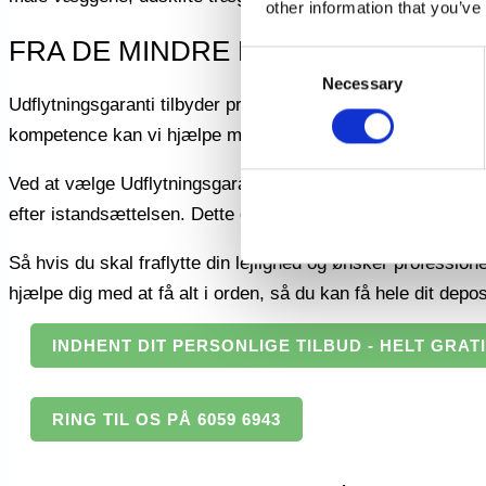
other information that you’ve
FRA DE MINDRE REPARATIONER T
Consent
Necessary
Selection
Udflytningsgaranti tilbyder professionel hjælp til istandsæt
kompetence kan vi hjælpe med alt fra mindre reparationer til
Ved at vælge Udflytningsgaranti får du også en depositumsga
efter istandsættelsen. Dette giver dig ro i maven og sikkerh
Så hvis du skal fraflytte din lejlighed og ønsker professione
hjælpe dig med at få alt i orden, så du kan få hele dit depo
INDHENT DIT PERSONLIGE TILBUD - HELT GRAT
RING TIL OS PÅ 6059 6943