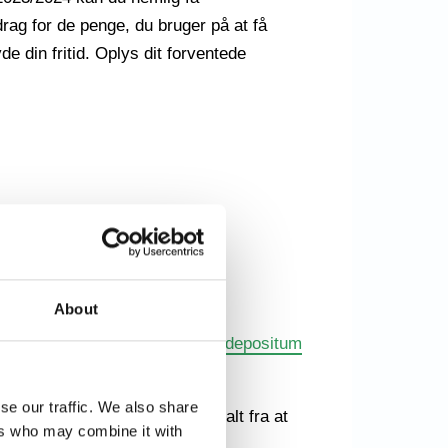
adrag for de penge, du bruger på at få
de din fritid. Oplys dit forventede
About
or at sikre, at du får hele din
depositum
se our traffic. We also share
n næste lejer. Dette kan være alt fra at
ers who may combine it with