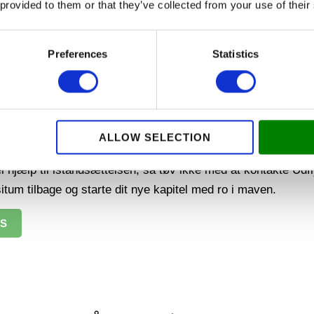
 provided to them or that they’ve collected from your use of their
IL STORE RENOVERINGER
Preferences
Statistics
telse af lejligheder ved fraflytning, så du ikke selv skal stå 
 store renoveringer, så du kan være sikker på, at alt er i or
ranti fra udlejer, der sikrer, at du får hele dit depositum t
ALLOW SELECTION
ed for, at du kan fokusere på at flytte videre til dit næste hj
l hjælp til istandsættelsen, så tøv ikke med at kontakte Udflyt
situm tilbage og starte dit nye kapitel med ro i maven.
IS