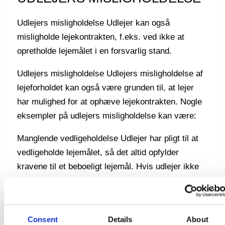
Udlejers misligholdelse Udlejer kan også
misligholde lejekontrakten, f.eks. ved ikke at
opretholde lejemålet i en forsvarlig stand.
Udlejers misligholdelse Udlejers misligholdelse af
lejeforholdet kan også være grunden til, at lejer
har mulighed for at ophæve lejekontrakten. Nogle
eksempler på udlejers misligholdelse kan være:
Manglende vedligeholdelse Udlejer har pligt til at
vedligeholde lejemålet, så det altid opfylder
kravene til et beboeligt lejemål. Hvis udlejer ikke
udfører denne vedligeholdelse, eller hvis
vedligeholdelsen ikke er tilstrækkelig, kan lejer
kræve manglen udbedret. Udbedrer udlejer ikke
Consent
Details
About
manglen, kan lejer på udlejers regning foranledige