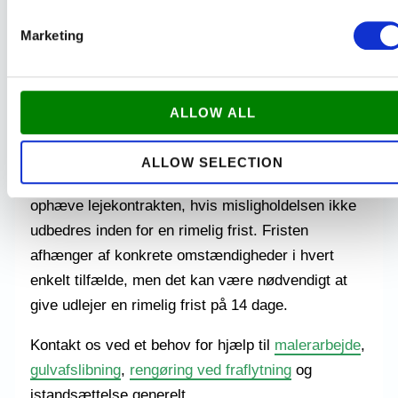
medføre væsentlige ulemper for udlejer.
Marketing
Manglende ejendomsretten Hvis udlejer ikke har
ejendomsretten til lejemålet, kan lejer ophæve
lejekontrakten. Dette gælder også, hvis udlejer er
ALLOW ALL
blevet tvangsauktioneret ud af lejemålet, eller hvis
lejemålet skal rives ned eller ændres væsentligt.
ALLOW SELECTION
I de fleste af de ovennævnte tilfælde kan lejer
ophæve lejekontrakten, hvis misligholdelsen ikke
udbedres inden for en rimelig frist. Fristen
afhænger af konkrete omstændigheder i hvert
enkelt tilfælde, men det kan være nødvendigt at
give udlejer en rimelig frist på 14 dage.
Kontakt os ved et behov for hjælp til
malerarbejde
,
gulvafslibning
,
rengøring ved fraflytning
og
istandsættelse generelt.