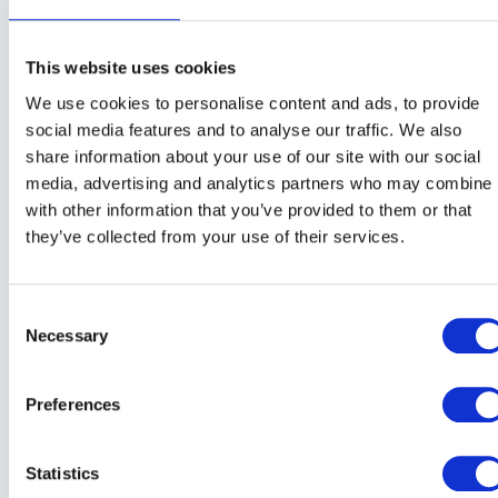
manglen udbedret og efterfølgende rette et krav
mod udlejer for udbedringsomkostningerne.
This website uses cookies
We use cookies to personalise content and ads, to provide
Manglende sikring af lejemålets integritet Udlejer
social media features and to analyse our traffic. We also
har også pligt til at sikre lejemålets integritet, så
share information about your use of our site with our social
det ikke udsættes for skader eller hærværk. Hvis
media, advertising and analytics partners who may combine i
udlejer ikke sikrer lejemålets integritet, og
with other information that you’ve provided to them or that
lejemålet derfor bliver udsat for skader, kan lejer
they’ve collected from your use of their services.
også kræve manglen udbedret.
Manglende tilladelse til at foretage ændringer Lejer
Consent
Necessary
Selection
har ikke lov til at foretage ændringer i lejemålet
uden udlejers tilladelse. Hvis udlejer ikke giver
Preferences
tilladelse til ændringer, når lejer har anmodet om
det, kan lejer ophæve lejekontrakten. Dette gælder
dog kun, hvis ændringerne er rimelige og ikke vil
Statistics