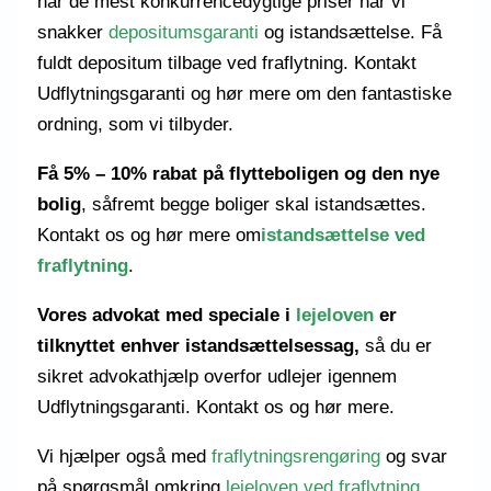
har de mest konkurrencedygtige priser når vi
snakker
depositumsgaranti
og istandsættelse. Få
fuldt depositum tilbage ved fraflytning. Kontakt
Udflytningsgaranti og hør mere om den fantastiske
ordning, som vi tilbyder.
Få 5% – 10% rabat på flytteboligen og den nye
bolig
, såfremt begge boliger skal istandsættes.
Kontakt os og hør mere om
istandsættelse ved
fraflytning
.
Vores advokat
med speciale i
lejeloven
er
tilknyttet enhver istandsættelsessag,
så du er
sikret advokathjælp
overfor udlejer
igennem
Udflytningsgaranti. Kontakt os og hør mere.
Vi hjælper også med
fraflytningsrengøring
og svar
på spørgsmål omkring
lejeloven ved fraflytning
,