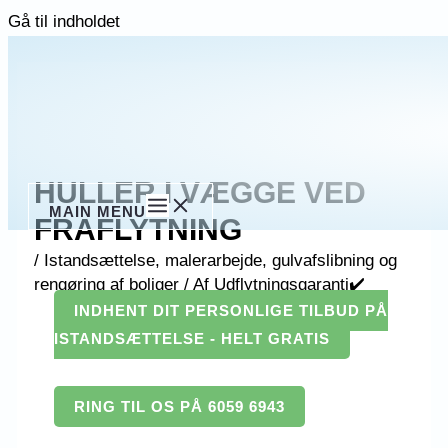
Gå til indholdet
HULLER I VÆGGE VED
MAIN MENU
FRAFLYTNING
/
Istandsættelse, malerarbejde, gulvafslibning og
rengøring af boliger
/ Af
Udflytningsgaranti✔️
INDHENT DIT PERSONLIGE TILBUD PÅ
ISTANDSÆTTELSE - HELT GRATIS
RING TIL OS PÅ 6059 6943