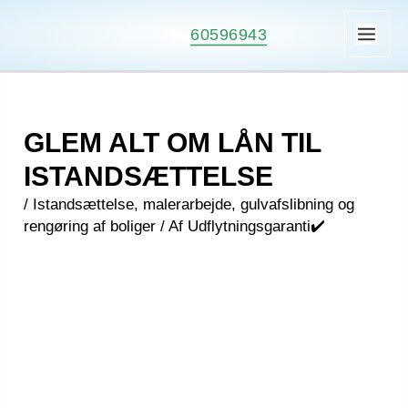
Gå
60596943
til
MAI
indholdet
ME
GLEM ALT OM LÅN TIL
ISTANDSÆTTELSE
/
Istandsættelse, malerarbejde, gulvafslibning og
rengøring af boliger
/ Af
Udflytningsgaranti✔️