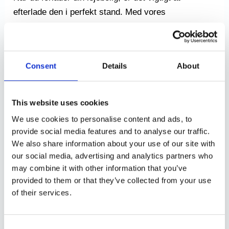
efterlade den i perfekt stand. Med vores
professionelle istandsættelse ved fraflytning kan du
være sikker på, at din bolig bliver håndteret med
omhu og ekspertise. Vores erfarne team af
Consent
Details
About
håndværkere tager sig af alt, hvad der skal gøres,
herunder
malerarbejde
,
rengøring
og
slibning af
gulve
. Vi sørger for, at din bolig fremstår fejlfri og
This website uses cookies
indbydende for de kommende lejere.
We use cookies to personalise content and ads, to
provide social media features and to analyse our traffic.
MALERARBEJDE VED FRAFLYTNING – GIV
We also share information about your use of our site with
DIN BOLIG ET FRISKT PUST
our social media, advertising and analytics partners who
may combine it with other information that you’ve
Et nyt lag maling kan gøre en kæmpe forskel i din
provided to them or that they’ve collected from your use
fraflytningsbolig. Vores malerarbejde ved fraflytning
of their services.
er udført af dygtige malere, der sikrer, at alle vægge
og lofter får en fejlfri og professionel finish. Uanset
Consent