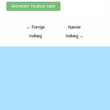
INDHENT TILBUD HER
Indlægsnavigation
←
Forrige
Næste
Indlæg
Indlæg
→