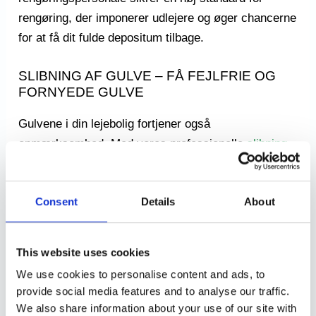
rengøring, der imponerer udlejere og øger chancerne
for at få dit fulde depositum tilbage.
SLIBNING AF GULVE – FÅ FEJLFRIE OG
FORNYEDE GULVE
Gulvene i din lejebolig fortjener også
opmærksomhed. Med vores professionelle
slibning
af gulve
kan vi fjerne ridser, pletter og ujævnheder
og efterlade dine gulve med en fejlfri finish. Vores
Consent
Details
About
erfarne gulvslibere anvender avanceret udstyr og
teknikker for at opnå et imponerende resultat.
Uanset om det drejer sig om trægulve, parketgulve
This website uses cookies
eller laminatgulve, kan vi forvandle dem til at se ud
We use cookies to personalise content and ads, to
som nye. Lad os give dine gulve den kærlighed og
provide social media features and to analyse our traffic.
opmærksomhed, de fortjener.
We also share information about your use of our site with