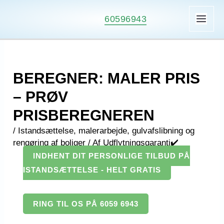
Gå
60596943
til
MAI
indholdet
ME
BEREGNER: MALER PRIS
– PRØV
PRISBEREGNEREN
/
Istandsættelse, malerarbejde, gulvafslibning og
rengøring af boliger
/ Af
Udflytningsgaranti✔️
INDHENT DIT PERSONLIGE TILBUD PÅ
ISTANDSÆTTELSE - HELT GRATIS
RING TIL OS PÅ 6059 6943