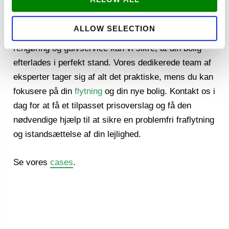
Udflytningsgaranti er din nøgle til en problemfri
istandsættelse ved fraflytning af din lejebolig. Med
ALLOW SELECTION
vores professionelle istandsættelse, malerarbejde,
rengøring og gulvservice kan vi sikre, at din bolig
efterlades i perfekt stand. Vores dedikerede team af
eksperter tager sig af alt det praktiske, mens du kan
fokusere på din
flytning
og din nye bolig. Kontakt os i
dag for at få et tilpasset prisoverslag og få den
nødvendige hjælp til at sikre en problemfri fraflytning
og istandsættelse af din lejlighed.
Se vores
cases
.