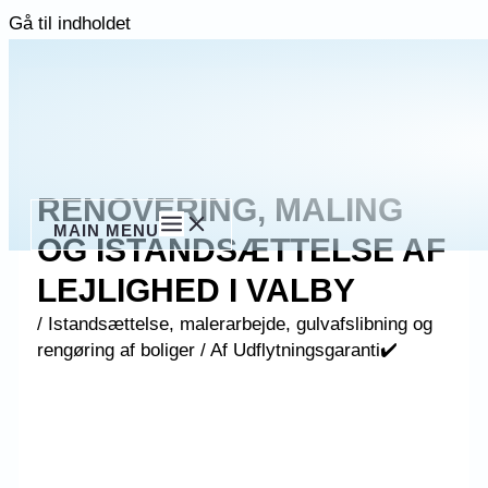
Gå til indholdet
RENOVERING, MALING
MAIN MENU
OG ISTANDSÆTTELSE AF
LEJLIGHED I VALBY
/
Istandsættelse, malerarbejde, gulvafslibning og
rengøring af boliger
/ Af
Udflytningsgaranti✔️