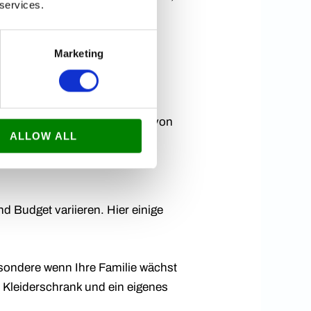
 services.
szimmer einrichten oder Ihre
er Träume zu schaffen.
Marketing
nsere Expertise umfasst die
hen und den Stil und Komfort von
ALLOW ALL
d Budget variieren. Hier einige
esondere wenn Ihre Familie wächst
 Kleiderschrank und ein eigenes