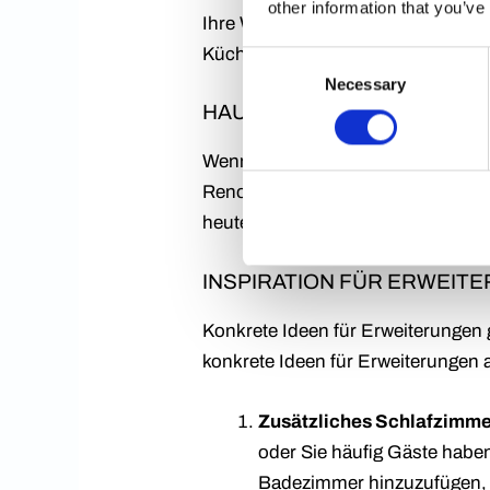
other information that you’ve
Ihre Wohnträume zu verwirklichen.
Küche umgestalten möchten, unser
Consent
Necessary
Selection
HAUSRENOVIERUNG IM STIL
Wenn Ihr Haus aus den 70er-Jahren
Renovierung von Häusern aus den 
heute in Ihr Zuhause bringen.
INSPIRATION FÜR ERWEITE
Konkrete Ideen für Erweiterungen 
konkrete Ideen für Erweiterungen
Zusätzliches Schlafzimme
oder Sie häufig Gäste habe
Badezimmer hinzuzufügen, u