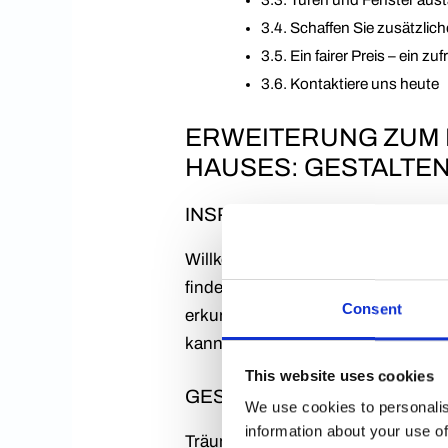
Schaffen Sie zusätzli
Ein fairer Preis – ein z
Kontaktiere uns heute
ERWEITERUNG ZUM E
HAUSES: GESTALTEN
INSPIRATION FÜR DIE ER
Willkommen bei Uftlytningsgaranti,
finden. Wir wissen, wie wichtig e
Consent
erkunden, wie ein Anbau Ihrem Ein
kann.
This website uses cookies
GESTALTEN SIE IHR TRAUM
We use cookies to personalis
information about your use of
Träumen Sie von mehr Platz, eine