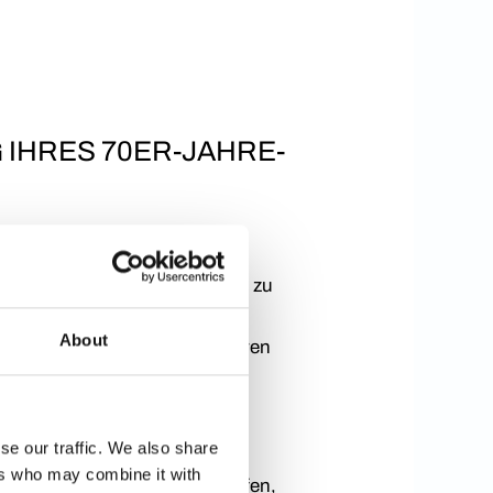
IHRES 70ER-JAHRE-
terung Ihres Einfamilienhauses zu
he anzupassen. Lassen Sie uns
About
 nächste Renovierung inspirieren
se our traffic. We also share
ers who may combine it with
 Erweiterung kann dabei helfen,