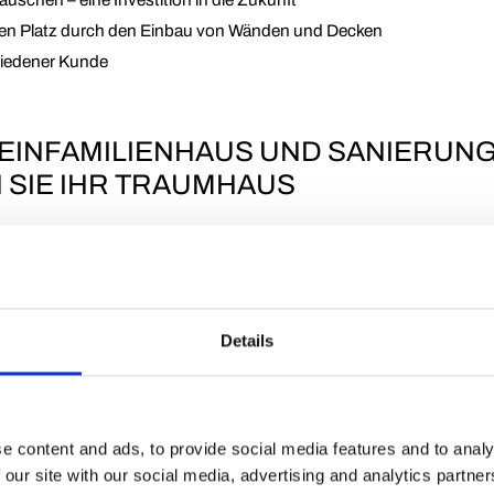
chen Platz durch den Einbau von Wänden und Decken
ufriedener Kunde
INFAMILIENHAUS UND SANIERUNG 
 SIE IHR TRAUMHAUS
WEITERUNG IHRES PAKETHAUSES
 wo wir Ihnen gerne dabei helfen, Inspiration für die Erwei
s ist, Ihr Zuhause an Ihre aktuellen Bedürfnisse und Wünsc
Details
familienhaus neue Möglichkeiten eröffnen und Sie für Ihre
HAUS MIT EINEM ANBAU
e content and ads, to provide social media features and to analy
 our site with our social media, advertising and analytics partn
r modernen Küche oder einem luxuriösen Badezimmer? Eine