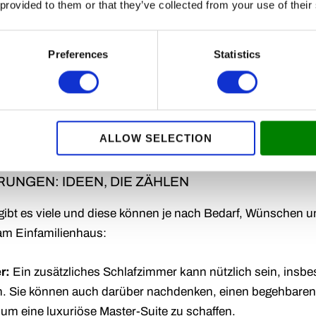
 provided to them or that they’ve collected from your use of their
 Ganz gleich, ob Sie Ihr Wohnzimmer erweitern, ein Arbeit
 erfahrenes Team hilft Ihnen gerne dabei, das Zuhause Ihr
Preferences
Statistics
 DER 70ER JAHRE: MODERNISIERUNG MIT STIL
 stammt, ist es möglicherweise Zeit für ein Stil-Update. U
70er-Jahren, wobei wir über die Trends der Zeit hinausge
ALLOW SELECTION
RUNGEN: IDEEN, DIE ZÄHLEN
gibt es viele und diese können je nach Bedarf, Wünschen un
 am Einfamilienhaus:
r:
Ein zusätzliches Schlafzimmer kann nützlich sein, insb
n. Sie können auch darüber nachdenken, einen begehbaren
m eine luxuriöse Master-Suite zu schaffen.