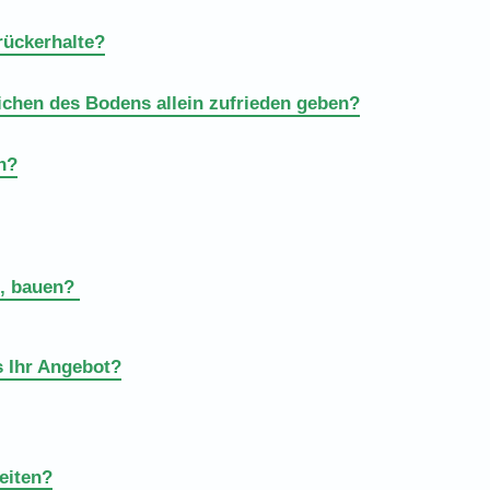
rückerhalte?
ichen des Bodens allein zufrieden geben?
n?
e, bauen?
s Ihr Angebot?
eiten?