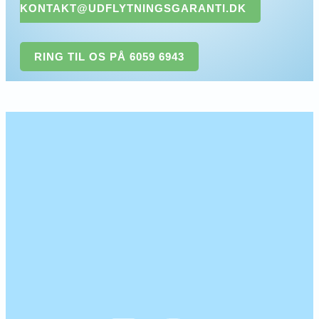
KONTAKT@UDFLYTNINGSGARANTI.DK
RING TIL OS PÅ 6059 6943