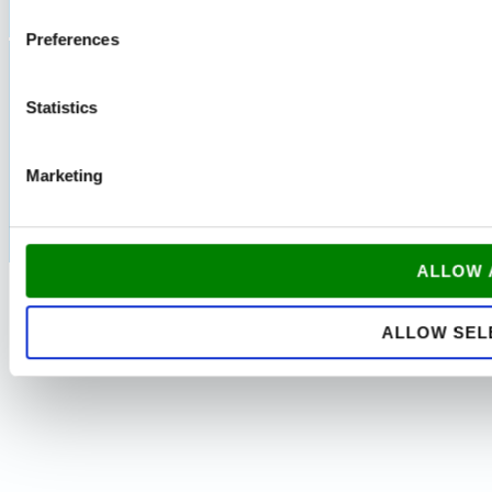
Preferences
Datenschutzbestimmungen und Cookies
Statistics
Copyright © 2026 Udflytningsgaranti
Marketing
Geschäftsbedingungen
ALLOW 
ALLOW SEL