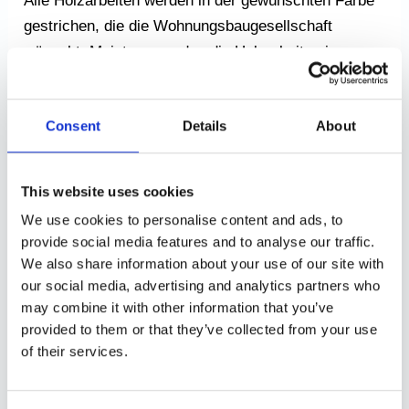
Alle Holzarbeiten werden in der gewünschten Farbe
gestrichen, die die Wohnungsbaugesellschaft
wünscht. Meistens werden die Holzarbeiten in
Glanzgrad 40 (Holzfarbe) gestrichen. UG behält sich
das Recht vor, zu wählen, mit welchem Produkt
Consent
Details
About
lackiert wird.
7.6 Anstrich des Badezimmers.
This website uses cookies
We use cookies to personalise content and ads, to
Alle Wände und Decken im Badezimmer werden in
provide social media features and to analyse our traffic.
der gewünschten Farbe gestrichen, die die
We also share information about your use of our site with
Wohnungsbaugesellschaft wünscht, meistens
our social media, advertising and analytics partners who
werden die Wände in Glanzgrad 20 oder Glanzgrad
may combine it with other information that you’ve
provided to them or that they’ve collected from your use
25 gestrichen. UG behält sich das Recht vor, zu
of their services.
wählen, mit welchem Produkt gestrichen wird.
7.7 Anstrich der Küche.