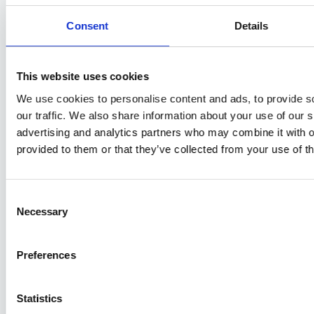
Renovierung, Malerarbeiten, Bodenschleifen und
Consent
Details
Reinigen von Häusern
/ Von
Umzugsgarantie ✔️
Indhent dit personlige tilbud – helt gratis Ring til os
This website uses cookies
på 6059 6943 Fraflytning behøver ikke være
We use cookies to personalise content and ads, to provide s
besværlig. Hos Udflytningsgaranti ApS er vi
our traffic. We also share information about your use of our s
dedikerede til at gøre overgangen fra dit
advertising and analytics partners who may combine it with o
nuværende hjem til det næste kapitel i dit liv så
provided to them or that they’ve collected from your use of th
problemfri som muligt. Lad os vise dig, hvordan
vores ekspertise inden for gulvafslibning og
Consent
istandsættelse …
Necessary
Selection
Bodenschleifen in Nordseeland
Mehr lesen "
Preferences
Statistics
Seitennummerierung der Beiträge