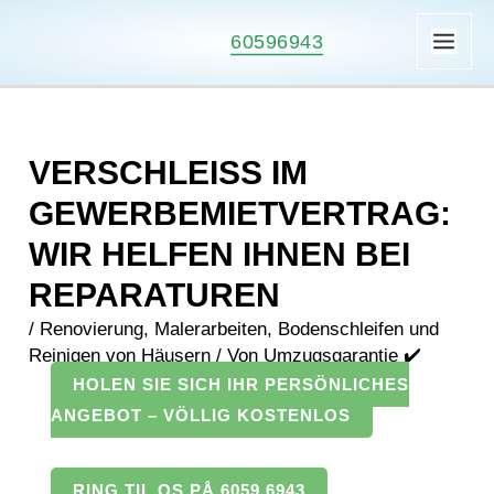
Zum
60596943
Inhalt
HA
springen
VERSCHLEISS IM G
EWERBEMIETVERTRAG: W
IR HELFEN IHNEN BEI R
EPARATUREN
/
Renovierung, Malerarbeiten, Bodenschleifen und
Reinigen von Häusern
/ Von
Umzugsgarantie ✔️
HOLEN SIE SICH IHR PERSÖNLICHES
ANGEBOT – VÖLLIG KOSTENLOS
RING TIL OS PÅ 6059 6943