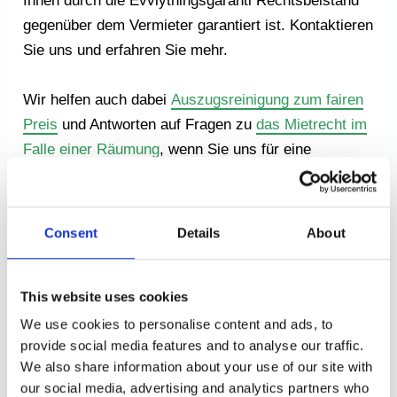
Ihnen durch die Evvlytningsgaranti Rechtsbeistand
gegenüber dem Vermieter garantiert ist. Kontaktieren
Sie uns und erfahren Sie mehr.
Wir helfen auch dabei
Auszugsreinigung zum fairen
Preis
und Antworten auf Fragen zu
das Mietrecht im
Falle einer Räumung
, wenn Sie uns für eine
Renovierung wählen,
Grundriss
oder Malerarbeiten.
Kontaktieren Sie uns und erfahren Sie mehr über die
Consent
Details
About
Sanierung eines Hauses – und erhalten Sie ein
Angebot für verschiedene Aufgaben.
This website uses cookies
EVVLYTNINGSGARANTI APS:
We use cookies to personalise content and ads, to
SORGEN SIE DAFÜR, DASS DIE
provide social media features and to analyse our traffic.
We also share information about your use of our site with
RÄUMUNG IHRES
our social media, advertising and analytics partners who