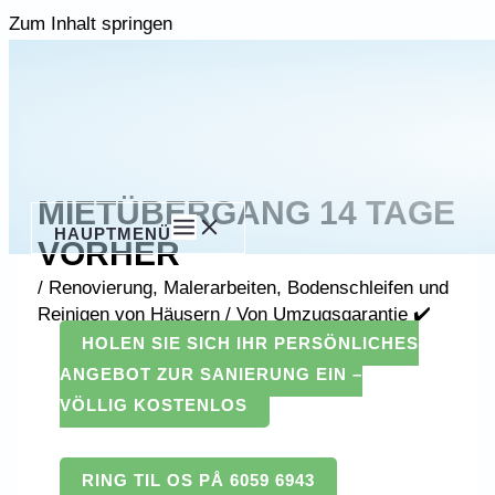
Zum Inhalt springen
MIETÜBERGANG 14 TAGE
HAUPTMENÜ
VORHER
/
Renovierung, Malerarbeiten, Bodenschleifen und
Reinigen von Häusern
/ Von
Umzugsgarantie ✔️
HOLEN SIE SICH IHR PERSÖNLICHES
ANGEBOT ZUR SANIERUNG EIN –
VÖLLIG KOSTENLOS
RING TIL OS PÅ 6059 6943