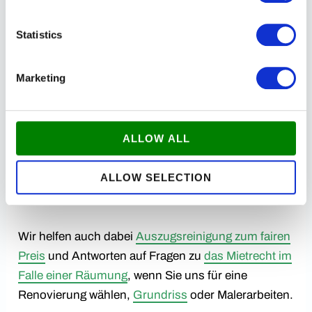
Erhalten Sie einen Rabatt von 5% – 10% auf den
Umzug und das neue Zuhause, wenn beide Häuser
Statistics
renoviert werden müssen. Kontaktieren Sie uns und
erfahren Sie mehr darüber
Renovierung bei
Marketing
Auszug
.
Unser Anwalt ist spezialisiert auf
das Mietrecht
ist
ALLOW ALL
mit jedem Renovierungsfall verbunden, so dass
Ihnen durch die Evvlytningsgaranti Rechtsbeistand
ALLOW SELECTION
gegenüber dem Vermieter garantiert ist.
Kontaktieren Sie uns und erfahren Sie mehr.
Wir helfen auch dabei
Auszugsreinigung zum fairen
Preis
und Antworten auf Fragen zu
das Mietrecht im
Falle einer Räumung
, wenn Sie uns für eine
Renovierung wählen,
Grundriss
oder Malerarbeiten.