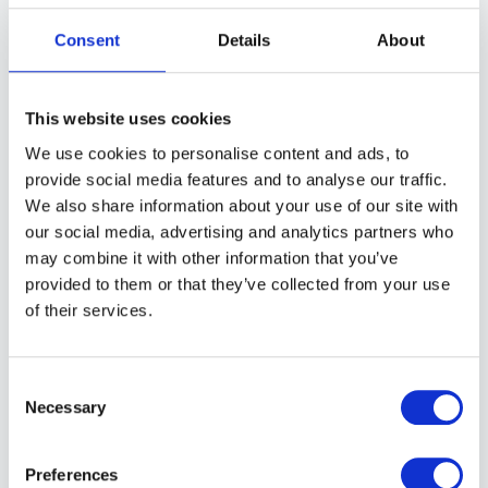
Consent
Details
About
This website uses cookies
ERSATZ BEI AUSZUG
We use cookies to personalise content and ads, to
provide social media features and to analyse our traffic.
Umgehen Sie den Vermieter und vermeiden Sie
We also share information about your use of our site with
insgesamt eine günstigere Rechnung für
our social media, advertising and analytics partners who
Renovierungsarbeiten. Wir haben die
may combine it with other information that you’ve
wettbewerbsfähigsten Preise, wenn wir sprechen
provided to them or that they’ve collected from your use
of their services.
Einlagensicherung
und Renovierung. Bei Auszug
erhalten Sie die volle Anzahlung zurück.
Kontaktieren Sie Uvlytningsgaranti und erfahren Sie
Consent
mehr über das fantastische Programm, das wir
Necessary
Selection
anbieten.
Preferences