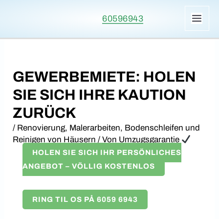
Zum
60596943
Inhalt
HAU
springen
GEWERBEMIETE: HOLEN
SIE SICH IHRE KAUTION
ZURÜCK
/
Renovierung, Malerarbeiten, Bodenschleifen und
Reinigen von Häusern
/ Von
Umzugsgarantie
HOLEN SIE SICH IHR PERSÖNLICHES
ANGEBOT – VÖLLIG KOSTENLOS
RING TIL OS PÅ 6059 6943